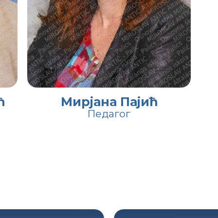
ћ
Мирјана Пајић
Педагог
о школе