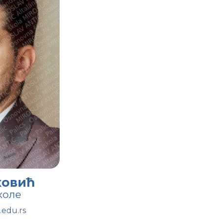
ковић
коле
.edu.rs