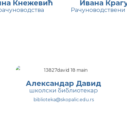
ина Кнежевић
Ивана Крагу
рачуноводства
Рачуноводствени
Александар Давид
школски библиотекар
biblioteka@skopalic.edu.rs