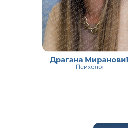
Драгана Миранови
Психолог
Рачуноводств