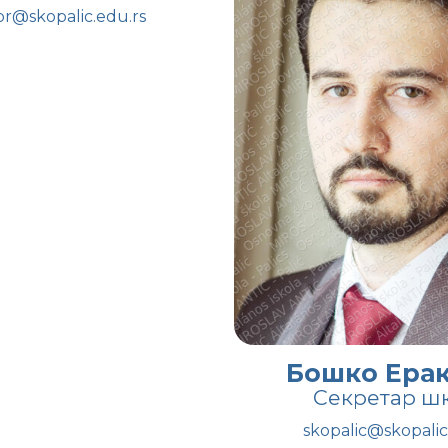
or@skopalic.edu.rs
Бошко Ера
Секретар ш
skopalic@skopalic