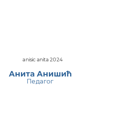
а
Анита Анишић
Педагог