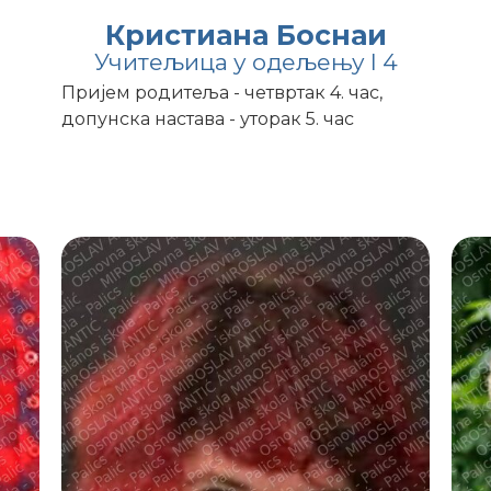
Кристиана Боснаи
Учитељица у одељењу I 4
Пријем родитеља - четвртак 4. час,
допунска настава - уторак 5. час