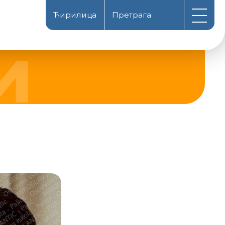
Ћирилица
Претрага
Magyarul
Latinica