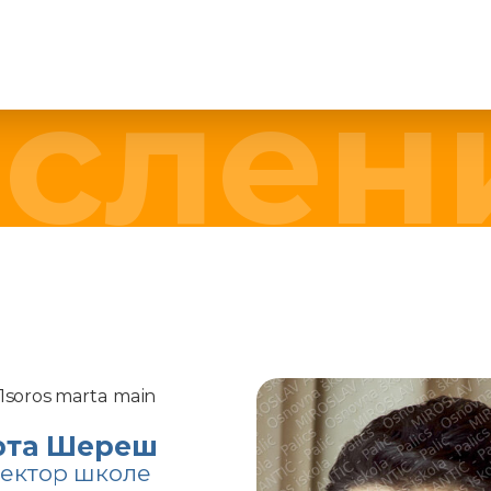
е
рта Шереш
ектор школе