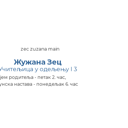
Жужана Зец
Учитељица у одељењу I 3
ем родитеља - петак 2. час,
нска настава - понедељак 6. час