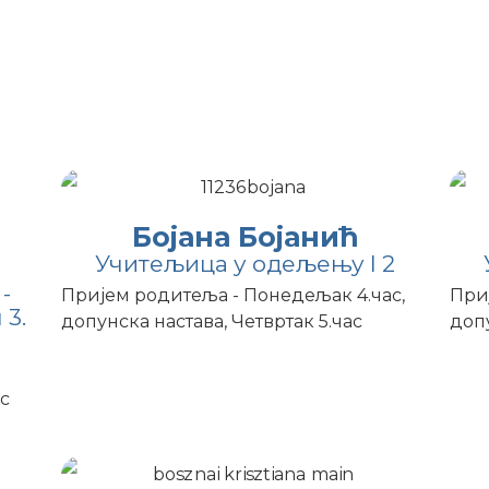
зредна настава
Бојана Бојанић
Учитељица у одељењу I 2
-
Пријем родитеља - Понедељак 4.час,
Приј
3.
допунска настава, Четвртак 5.час
допу
ас