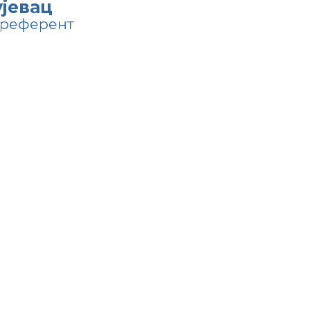
јевац
 референт