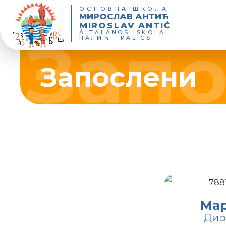
ОСНОВНА ШКОЛА
МИРОСЛАВ АНТИЋ
MIROSLAV ANTIĆ
ÁLTALÁNOS ISKOLA
ПАЛИЋ - PALICS
Запослени
Управа школ
Ма
Дир