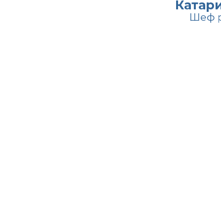
Катар
Шеф 
Библиотека