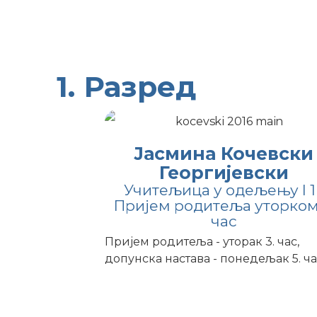
Учитељи - Ра
1. Разред
Јасмина Кочевски
Георгијевски
Учитељица у одељењу I 1 
Пријем родитеља уторком 
час
Пријем родитеља - уторак 3. час,
допунска настава - понедељак 5. ч