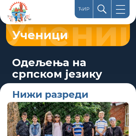
ЋИР
HUN
Ученици
LAT
Одељења на
српском језику
Нижи разреди