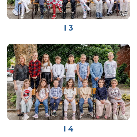
I 3
I 4