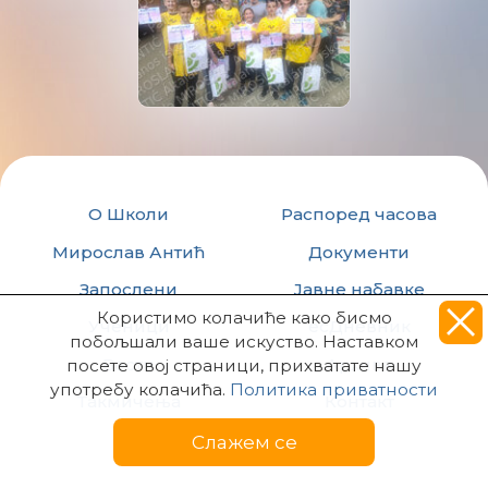
О Школи
Распоред часова
Мирослав Антић
Документи
Запослени
Јавне набавке
Користимо колачиће како бисмо
Ученици
есДневник
побољшали ваше искуство. Наставком
Вести
Архива
посете овој страници, прихватате нашу
употребу колачића.
Политика приватности
Такмичења
Контакт
Слажем се