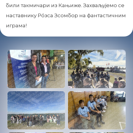
били такмичари из Кањиже. Захваљујемо се
наставнику Рóзса Зсомбор на фантастичним
играма!