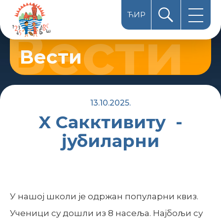
ЋИР
HUN
Вести
LAT
13.10.2025.
X Сакктивитy -
јубиларни
У нашој школи је одржан популарни квиз.
Ученици су дошли из 8 насеља. Најбољи су