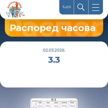
ЋИР
HUN
Распоред часова
LAT
02.03.2026.
3.3