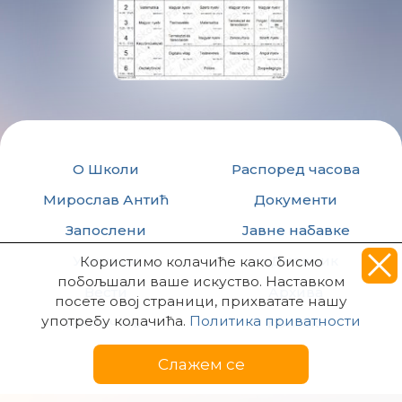
О Школи
Распоред часова
Мирослав Антић
Документи
Запослени
Јавне набавке
Ученици
есДневник
Користимо колачиће како бисмо
побољшали ваше искуство. Наставком
Вести
Архива
посете овој страници, прихватате нашу
употребу колачића.
Политика приватности
Такмичења
Контакт
Слажем се