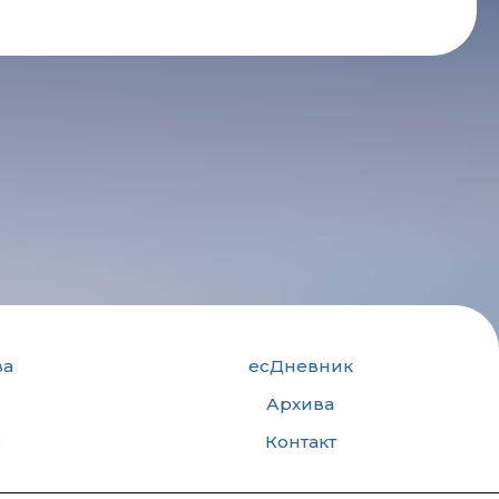
ва
есДневник
Архива
е
Контакт