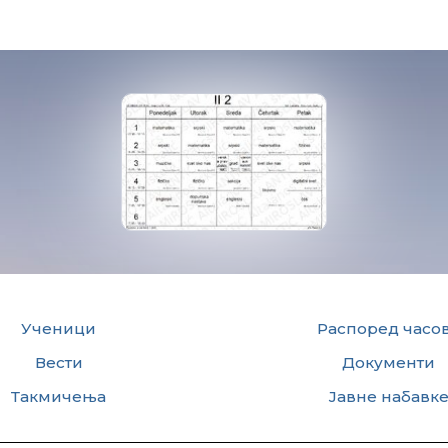
Ученици
Распоред часо
Вести
Документи
Такмичења
Јавне набавк