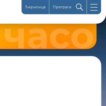
Ћирилица
Претрага
Magyarul
Latinica