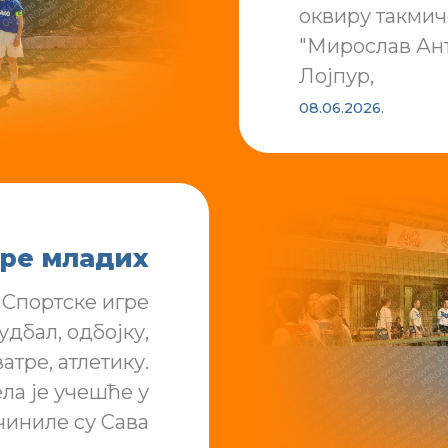
оквиру такм
"Мирослав Ант
Лојпур,
08.06.2026.
гре младих
 Спортске игре
удбал, одбојку,
атре, атлетику.
ла је учешће у
чиниле су Сава