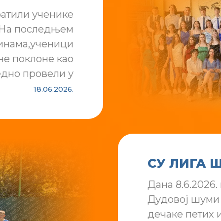
ратили ученике
 На последњем
инама,ученици
не поклоне као
едно провели у
18.06.2026.
СУ ЛИГА
Дана 8.6.2026
Дудовој шуми 
дечаке петих 