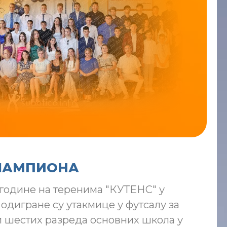
 ШАМПИОНА
. године на теренима "КУТЕНС" у
одигране су утакмице у футсалу за
и шестих разреда основних школа у