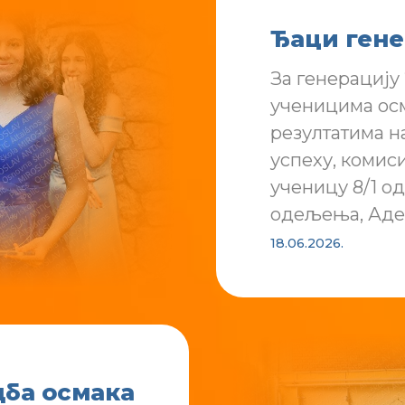
Ђаци гене
За генерацију 
ученицима осм
резултатима н
успеху, комиси
ученицу 8/1 о
одељења, Адел
18.06.2026.
ба осмака