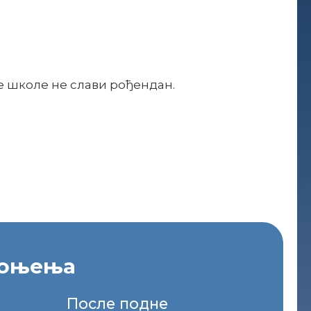
е школе не слави рођендан.
воњења
После подне