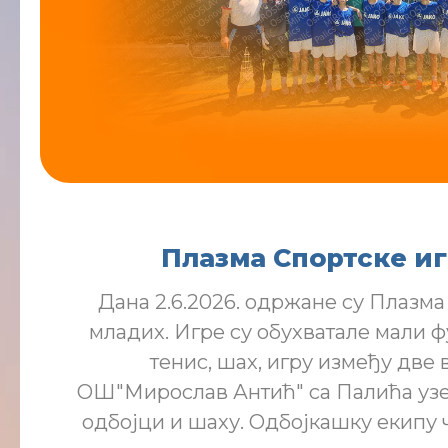
Плазма Спортске и
Дана 2.6.2026. одржане су Плазма
младих. Игре су обухватале мали ф
тенис, шах, игру између две в
ОШ"Мирослав Антић" са Палића узе
одбојци и шаху. Одбојкашку екипу 