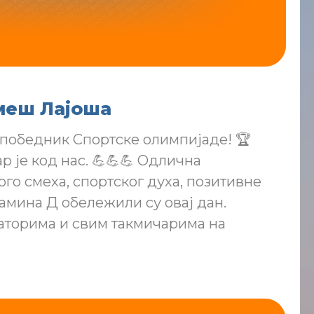
меш Лајоша
победник Спортске олимпијаде! 🏆
 је код нас. 💪💪💪 Одлична
ого смеха, спортског духа, позитивне
тамина Д обележили су овај дан.
аторима и свим такмичарима на