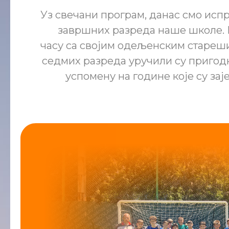
Уз свечани програм, данас смо исп
завршних разреда наше школе.
часу са својим одељенским стареш
седмих разреда уручили су пригод
успомену на године које су зај