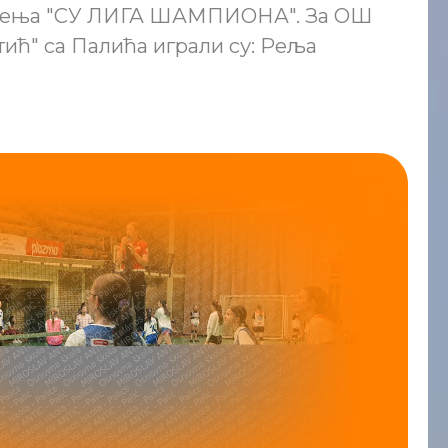
ичења "СУ ЛИГА ШАМПИОНА". За ОШ
ић" са Палића играли су: Реља