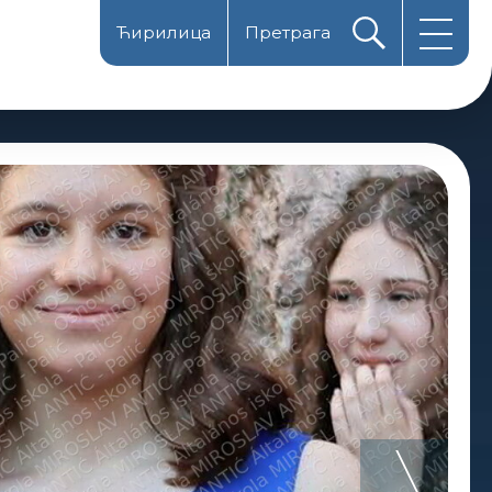
Ћирилица
Претрага
Magyarul
Latinica