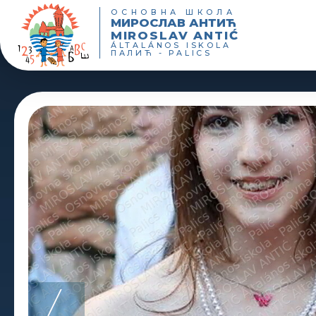
ОСНОВНА ШКОЛА
МИРОСЛАВ АНТИЋ
MIROSLAV ANTIĆ
ÁLTALÁNOS ISKOLA
ПАЛИЋ - PALICS