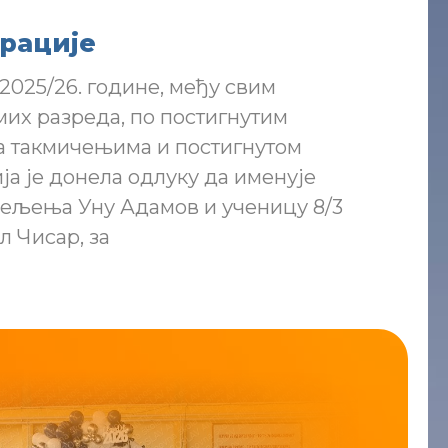
рације
2025/26. године, међу свим
их разреда, по постигнутим
а такмичењима и постигнутом
ја је донела одлуку да именује
дељења Уну Адамов и ученицу 8/3
 Чисар, за