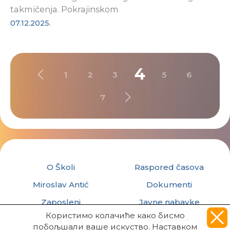
takmičenja. Pokrajinskom
07.12.2025.
4
1
2
3
5
6
7
O Školi
Raspored časova
Miroslav Antić
Dokumenti
Zaposleni
Javne nabavke
Користимо колачиће како бисмо
Učenici
esDnevnik
побољшали ваше искуство. Наставком