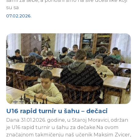
sami za sebe, a ponosni smo na sve učesnike koji
su sa
07.02.2026.
U16 rapid turnir u šahu – dečaci
Dana 31.01.2026. godine, u Staroj Moravici, održan
je U16 rapid turnir u šahu za dečake.Na ovom
značajnom takmičenju naš učenik Maksim Zvicer,