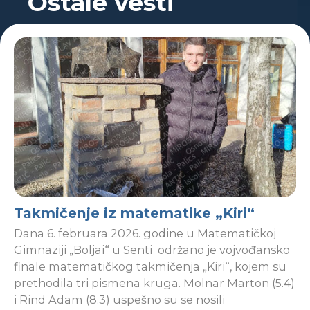
Ostale vesti
Takmičenje iz matematike „Kiri“
Dana 6. februara 2026. godine u Matematičkoj
Gimnaziji „Boljai“ u Senti održano je vojvođansko
finale matematičkog takmičenja „Kiri“, kojem su
prethodila tri pismena kruga. Molnar Marton (5.4)
i Rind Adam (8.3) uspešno su se nosili