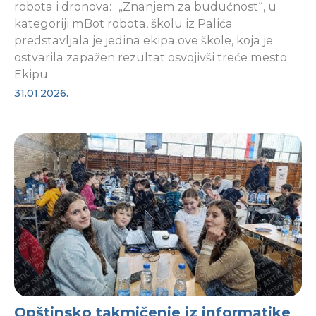
robota i dronova: „Znanjem za budućnost“, u
kategoriji mBot robota, školu iz Palića
predstavljala je jedina ekipa ove škole, koja je
ostvarila zapažen rezultat osvojivši treće mesto.
Ekipu
31.01.2026.
Opštinsko takmičenje iz informatike