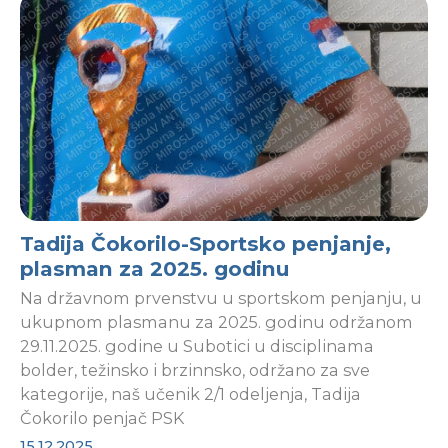
Tadija Čokorilo-Sportsko penjanje,
plasman za 2025. godinu
Na državnom prvenstvu u sportskom penjanju, u
ukupnom plasmanu za 2025. godinu održanom
29.11.2025. godine u Subotici u disciplinama
bolder, težinsko i brzinnsko, održano za sve
kategorije, naš učenik 2/1 odeljenja, Tadija
Čokorilo penjač PSK
15.12.2025.