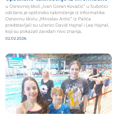
u Osnovnoj školi „Ivan Goran Kovačić“ u Subotici
održano je opštinsko takmičenje iz informatike.
Osnovnu školu „Miroslav Antić“ iz Palića
predstavljali su učenici David Hajnal i Lea Hajnal,
koji su pokazali zavidan nivo znanja,
02.02.2026.