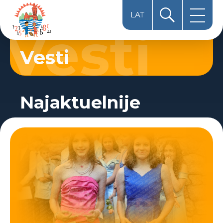
LAT
HUN
Vesti
ЋИР
Najaktuelnije