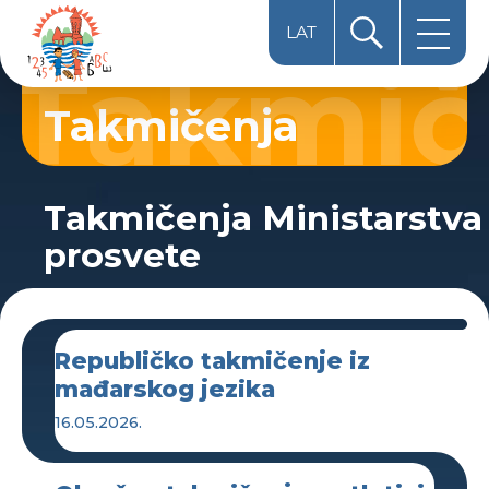
LAT
HUN
Takmičenja
ЋИР
Takmičenja Ministarstva
prosvete
Republičko takmičenje iz
mađarskog jezika
16.05.2026.