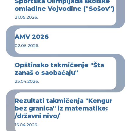
Sportska Olimpijada školske
omladine Vojvodine ("Sošov")
21.05.2026.
AMV 2026
02.05.2026.
Opštinsko takmičenje "Šta
zanaš o saobaćaju"
25.04.2026.
Rezultati takmičenja "Kengur
bez granica" iz matematike:
/državni nivo/
16.04.2026.