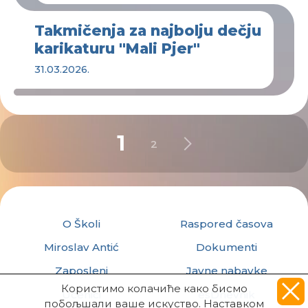
Takmičenja za najbolju dečju
karikaturu "Mali Pjer"
31.03.2026.
1
2
O Školi
Raspored časova
Miroslav Antić
Dokumenti
Zaposleni
Javne nabavke
Користимо колачиће како бисмо
Učenici
esDnevnik
побољшали ваше искуство. Наставком