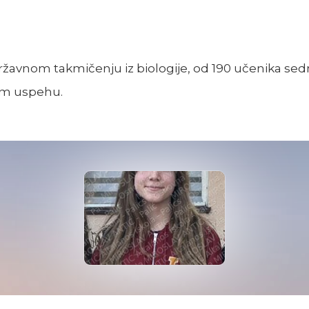
 Državnom takmičenju iz biologije, od 190 učenika sed
om uspehu.