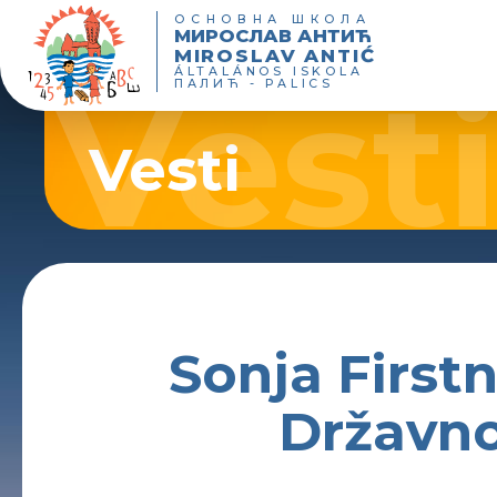
ОСНОВНА ШКОЛА
МИРОСЛАВ АНТИЋ
MIROSLAV ANTIĆ
ÁLTALÁNOS ISKOLA
ПАЛИЋ - PALICS
Vesti
Sonja First
Državno