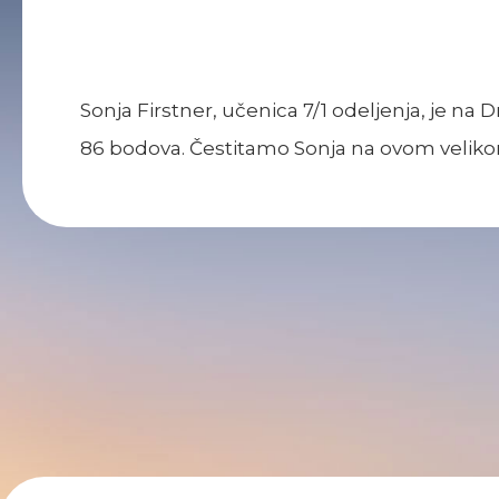
Sonja Firstner, učenica 7/1 odeljenja, je na
86 bodova. Čestitamo Sonja na ovom velik