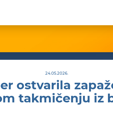
24.05.2026.
ner ostvarila zapa
m takmičenju iz b