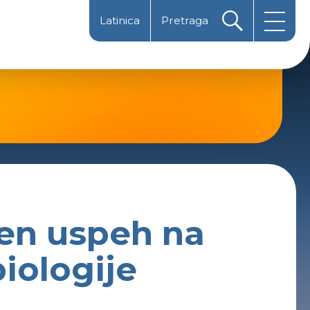
Latinica
Pretraga
Magyarul
Ћирилица
žen uspeh na
iologije