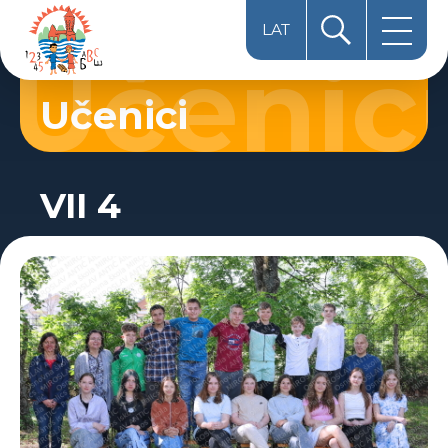
LAT
HUN
Učenici
ЋИР
VII 4