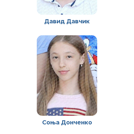
Давид Давчик
Соња Донченко