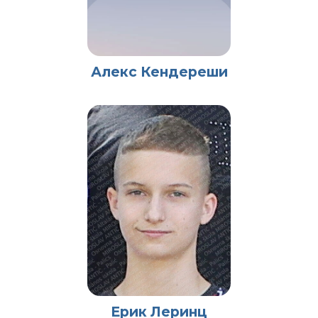
Алекс Кендереши
Ерик Леринц