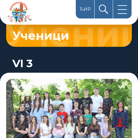
ЋИР
HUN
Ученици
LAT
VI 3