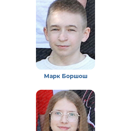
Марк Боршош