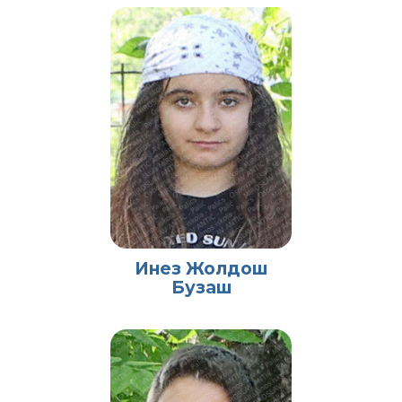
Инез Жолдош
Бузаш