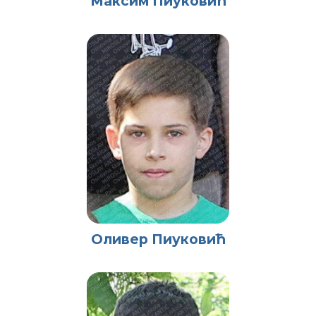
Максим Пиуковић
Оливер Пиуковић