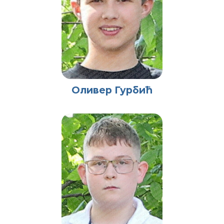
Оливер Гурбић