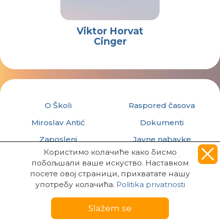
Viktor Horvat
Cinger
O Školi
Raspored časova
Miroslav Antić
Dokumenti
Zaposleni
Javne nabavke
Користимо колачиће како бисмо
Učenici
esDnevnik
побољшали ваше искуство. Наставком
Vesti
Arhiva
посете овој страници, прихватате нашу
употребу колачића.
Politika privatnosti
Takmičenja
Kontakt
Slažem se