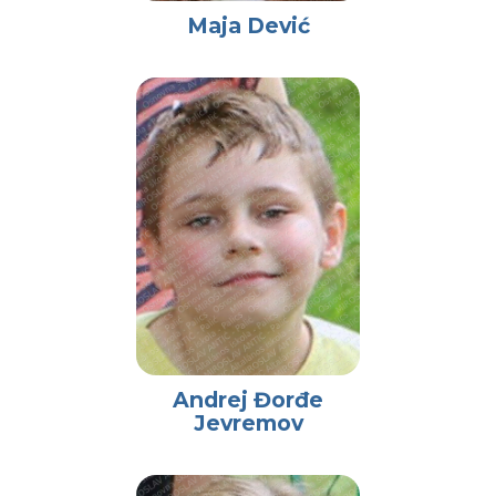
Maja Dević
Andrej Đorđe
Jevremov