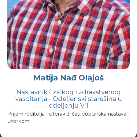
Matija Nađ Olajoš
Nastavnik fizičkog i zdravstvenog
vaspitanja - Odeljenski starešina u
odeljenju V 1
Prijem roditelja - utorak 3. čas, dopunska nastava -
utorkom