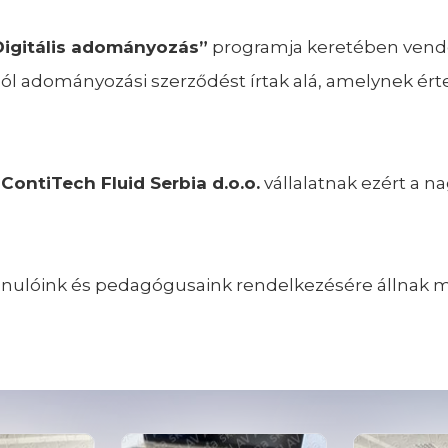
Digitális adományozás”
programja keretében vendég
ól adományozási szerződést írtak alá, amelynek ért
a
ContiTech Fluid Serbia d.o.o.
vállalatnak ezért a n
ulóink és pedagógusaink rendelkezésére állnak maj