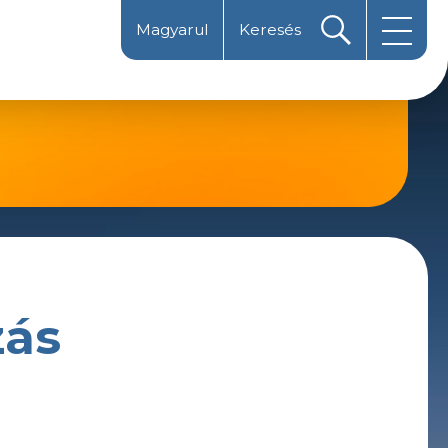
Magyarul
Keresés
Latinica
Ћирилица
zás