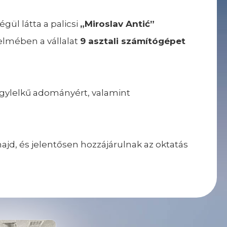
ül látta a palicsi
„Miroslav Antić”
elmében a vállalat
9 asztali számítógépet
agylelkű adományért, valamint
d, és jelentősen hozzájárulnak az oktatás