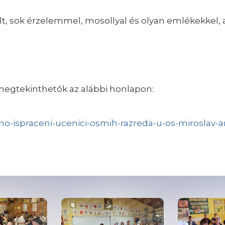
lt, sok érzelemmel, mosollyal és olyan emlékekkel
megtekinthetők az alábbi honlapon:
no-ispraceni-ucenici-osmih-razreda-u-os-miroslav-a