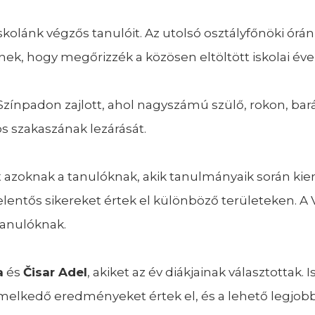
olánk végzős tanulóit. Az utolsó osztályfőnöki órán
k, hogy megőrizzék a közösen eltöltött iskolai éve
 Színpadon zajlott, ahol nagyszámú szülő, rokon, ba
s szakaszának lezárását.
 azoknak a tanulóknak, akik tanulmányaik során ki
entős sikereket értek el különböző területeken. A 
anulóknak.
a
és
Čisar Adel
, akiket az év diákjainak választottak
melkedő eredményeket értek el, és a lehető legjobb