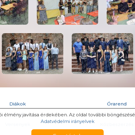
Diákok
Órarend
Hírek
Dokumentumo
ói élmény javítása érdekében. Az oldal további böngészéséve
Adatvédelmi irányelvek
Versenyek
Közbeszerzés