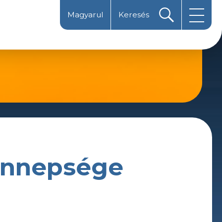
Magyarul
Keresés
Latinica
Ћирилица
 ünnepsége