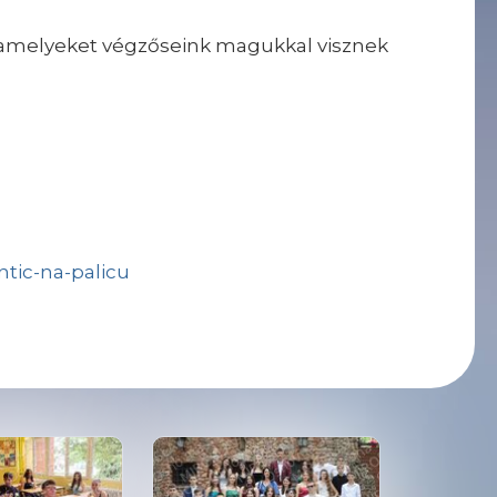
, amelyeket végzőseink magukkal visznek
ntic-na-palicu