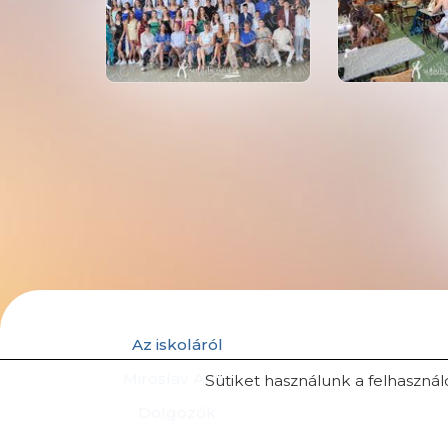
Az iskoláról
Miroslav Antić
Sütiket használunk a felhasznál
Dolgozók