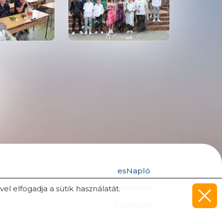
esNapló
k
Archívum
l elfogadja a sütik használatát.
Kapcsolat