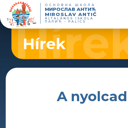
ОСНОВНА ШКОЛА
МИРОСЛАВ АНТИЋ
MIROSLAV ANTIĆ
ÁLTALÁNOS ISKOLA
ПАЛИЋ - PALICS
Hírek
A nyolcad