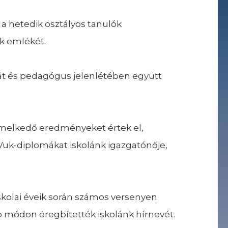
 a hetedik osztályos tanulók
k emlékét.
rát és pedagógus jelenlétében együtt
emelkedő eredményeket értek el,
Vuk-diplomákat iskolánk igazgatónője,
. Iskolai éveik során számos versenyen
 módon öregbítették iskolánk hírnevét.