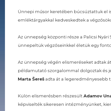
Ünnepi műsor keretében búcsúztattuk el isk
emléktárgyakkal kedveskedtek a végzősökne
Az ünnepség központi része a Palicsi Nyári
ünnepeltük végzőseinkkel életük egy fonto
Az ünnepség végén elismeréseket adtak át
példamutató szorgalommal dolgoztak és jel
Marta Šereš
adta át a legeredményesebb t
Külön elismerésben részesült
Adamov Un
képviselték sikeresen intézményünket, kie